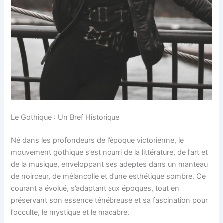
Le Gothique : Un Bref Historique
Né dans les profondeurs de l’époque victorienne, le
mouvement gothique s’est nourri de la littérature, de l’art et
de la musique, enveloppant ses adeptes dans un manteau
de noirceur, de mélancolie et d’une esthétique sombre. Ce
courant a évolué, s’adaptant aux époques, tout en
préservant son essence ténébreuse et sa fascination pour
l’occulte, le mystique et le macabre.