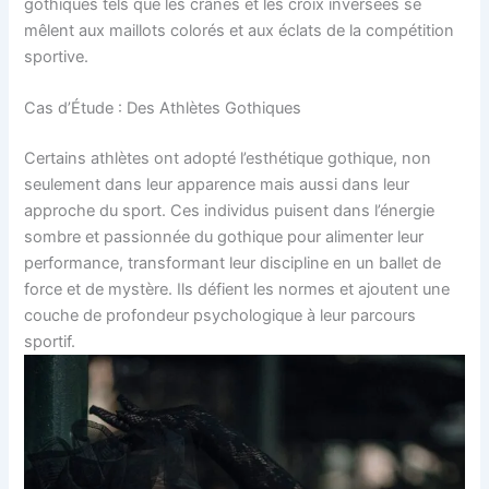
gothiques tels que les crânes et les croix inversées se
mêlent aux maillots colorés et aux éclats de la compétition
sportive.
Cas d’Étude : Des Athlètes Gothiques
Certains athlètes ont adopté l’esthétique gothique, non
seulement dans leur apparence mais aussi dans leur
approche du sport. Ces individus puisent dans l’énergie
sombre et passionnée du gothique pour alimenter leur
performance, transformant leur discipline en un ballet de
force et de mystère. Ils défient les normes et ajoutent une
couche de profondeur psychologique à leur parcours
sportif.