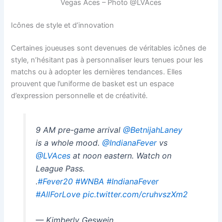
Vegas Aces – Photo @LVAces
Icônes de style et d’innovation
Certaines joueuses sont devenues de véritables icônes de
style, n’hésitant pas à personnaliser leurs tenues pour les
matchs ou à adopter les dernières tendances. Elles
prouvent que l’uniforme de basket est un espace
d’expression personnelle et de créativité.
9 AM pre-game arrival
@BetnijahLaney
is a whole mood.
@IndianaFever
vs
@LVAces
at noon eastern. Watch on
League Pass.
.
#Fever20
#WNBA
#IndianaFever
#AllForLove
pic.twitter.com/cruhvszXm2
— Kimberly Geswein